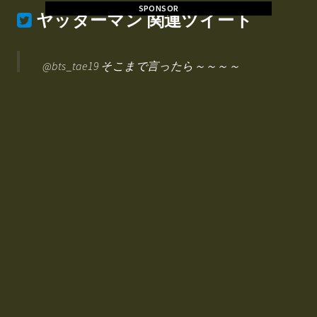
SPONSOR
ヤッターマン
関連ツイート
@bts_tae19 そこまで言ったら～～～～
ヤッターマンょー🤣
@Jin_bba1204
2018/11/26 21:21
ヤッターマンのモデリングもちひよ先生なの
か…！すごい…！
@Yobidengen
2018/11/26 03:58
RT @WINDZORJAPAN: ワンマン私物プレゼント大会
プレゼントはこちらでした！