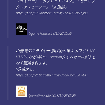
フライヤー」「ホットアイマスク」「セラミッ
クファンヒーター」「加湿器」
https://t.co/lEAwK9tSbm https://t.co/JV3bI1rQb0
@gamekana
2018/11/22 15:36
山善 電気フライヤー 揚げ物の達人 ホワイト YAC-
M121(W) など4品 の、Amazonタイムセールがまも
なく開始されます。
5分後から。
https://t.co/rZCbEqb4fu https://t.co/sUxCGXlvBQ
@amatimesale
2018/11/23 05:29